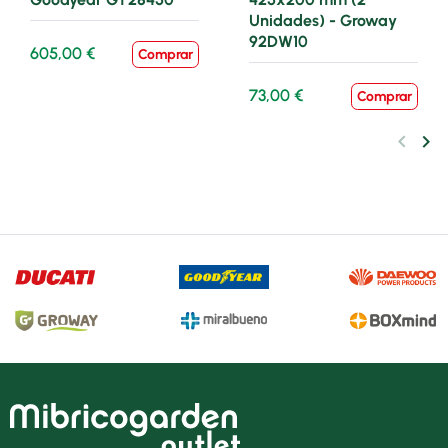
Unidades) - Groway
92DW10
605,00 €
Comprar
73,00 €
Comprar
keyboard_arrow_left
keyboard_arrow_right
Anteri
Sig