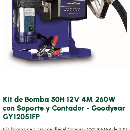
Kit de Bomba 50H 12V 4M 260W
con Soporte y Contador - Goodyear
GY12051FP
Kit bomba de trasvase diésel Goodyar GY12051FP de 12V