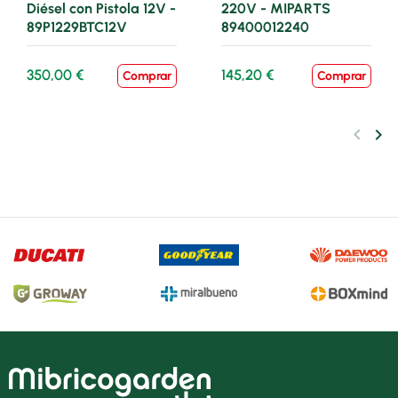
Diésel con Pistola 12V -
220V - MIPARTS
89P1229BTC12V
89400012240
350,00 €
145,20 €
Comprar
Comprar
keyboard_arrow_left
keyboard_arrow_right
Anteri
Sig