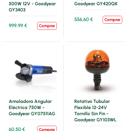
500W 12V - Goodyear
Goodyear GY420QK
GY3403
556,60 €
Comprar
999,99 €
Comprar
Amoladora Angular
Rotativo Tubular
Eléctrica 750W -
Flexible 12-24V
Goodyear GY07511AG
Tornillo Sin Fin -
Goodyear GY103WL
60,50 €
Comprar