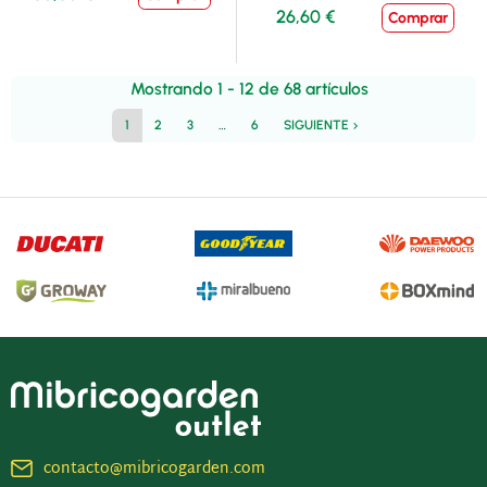
26,60 €
Comprar
Mostrando 1 - 12 de 68 artículos
Siguiente
1
2
3
…
6
SIGUIENTE
keyboard_arrow_right
contacto@mibricogarden.com