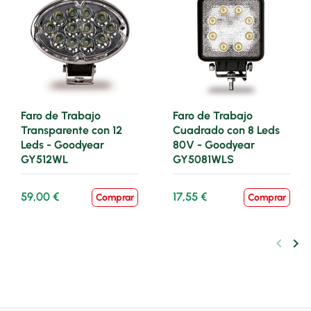
Faro de Trabajo
Faro de Trabajo
Transparente con 12
Cuadrado con 8 Leds
Leds - Goodyear
80V - Goodyear
GY512WL
GY5081WLS
59,00 €
17,55 €
Comprar
Comprar
keyboard_arrow_left
keyboard_arrow_right
Anteri
Sig