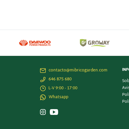
contacto@mibricogarden.com
IN
646 875 680
Sob
Avi
L-V 9:00 - 17:00
Pol
Whatsapp
Pol