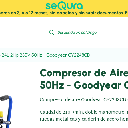
pras en 3, 6 o 12 meses, sin papeleo y sin subir documentos.
e 24L 2Hp 230V 50Hz - Goodyear GY2248CD
Compresor de Air
50Hz - Goodyear
Compresor de aire Goodyear GY2248CD de 
Caudal de 210 l/min, doble manómetro, 
ruedas metálicas y calderín de acero ho