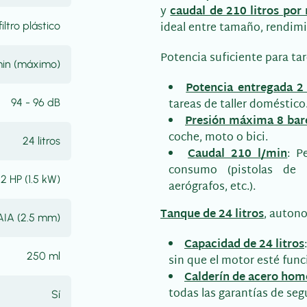
y
caudal de 210 litros por
ideal entre tamaño, rendimi
 filtro plástico
Potencia suficiente para tar
min (máximo)
Potencia entregada 2
tareas de taller doméstico
94 - 96 dB
Presión máxima 8 bar
coche, moto o bici.
24 litros
Caudal 210 l/min
: P
consumo (pistolas de i
2 HP (1.5 kW)
aerógrafos, etc.).
Tanque de 24 litros
, autono
IA (2.5 mm)
Capacidad de 24 litros
250 ml
sin que el motor esté fu
Calderín de acero hom
todas las garantías de seg
Sí