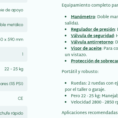
Equipamiento completo para
 pie de apoyo
Manómetro
: Doble man
salida).
ble metálico
Regulador de presión
:
Válvula de seguridad
:
50 x 590 mm
Válvula antirretorno
: 
Visor de aceite
: Para c
un vistazo.
1
Protección de sobreca
22 - 25 kg
Portátil y robusto:
Ruedas: 2 ruedas con ej
ares (115 PSI)
por el taller o garaje.
Pero 22 - 25 kg: Maneja
CE
Velocidad 2800 - 2850 
Aplicaciones recomendadas
nchufe rápido