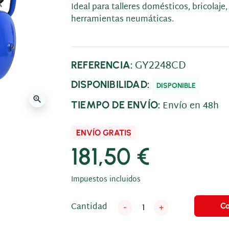
Ideal para talleres domésticos, bricolaj
herramientas neumáticas.
GY2248CD
REFERENCIA:
DISPONIBILIDAD:
DISPONIBLE
zoom_in
Envío en 48h
TIEMPO DE ENVÍO:
ENVÍO GRATIS
181,50 €
Impuestos incluidos
Cantidad
C
-
+