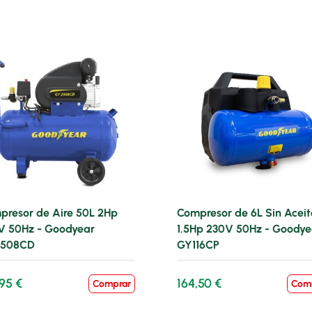
presor de Aire 50L 2Hp
Compresor de 6L Sin Aceit
V 50Hz - Goodyear
1.5Hp 230V 50Hz - Goodye
508CD
GY116CP
,95 €
164,50 €
Comprar
Com