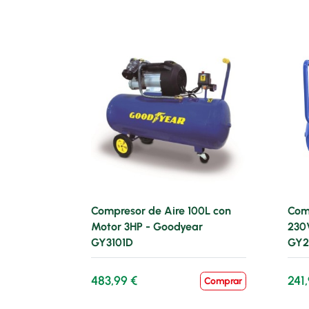
Compresor de Aire 100L con
Com
Motor 3HP - Goodyear
230
GY3101D
GY2
483,99 €
241
Comprar