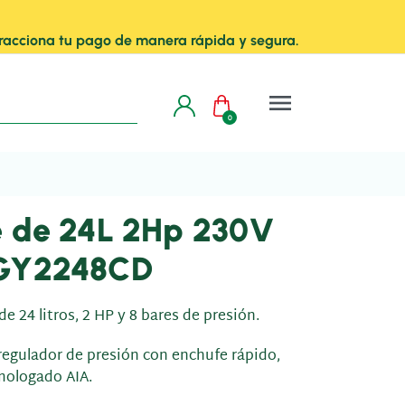
 Fracciona tu pago de manera rápida y segura.
menu
0
e de 24L 2Hp 230V
 GY2248CD
24 litros, 2 HP y 8 bares de presión.
regulador de presión con enchufe rápido,
mologado AIA.