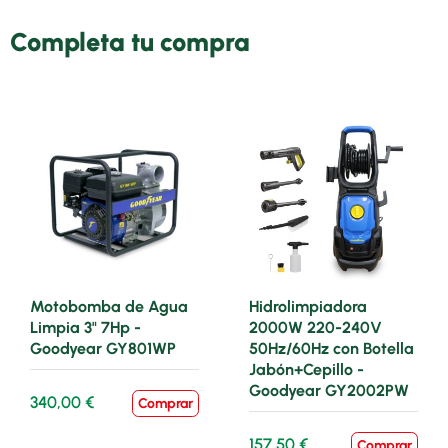
Completa tu compra
Motobomba de Agua
Hidrolimpiadora
Limpia 3" 7Hp -
2000W 220-240V
Goodyear GY801WP
50Hz/60Hz con Botella
Jabón+Cepillo -
Goodyear GY2002PW
340,00 €
Comprar
157,50 €
Comprar