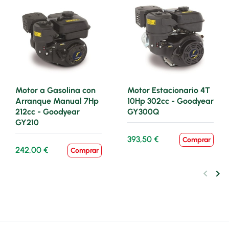
Motor a Gasolina con
Motor Estacionario 4T
Arranque Manual 7Hp
10Hp 302cc - Goodyear
212cc - Goodyear
GY300Q
GY210
393,50 €
Comprar
242,00 €
Comprar
keyboard_arrow_left
keyboard_arrow_right
Anteri
Sig