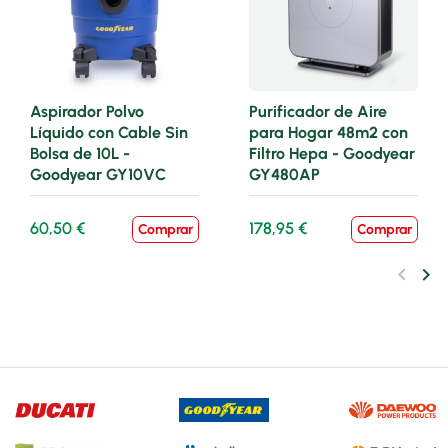
Aspirador Polvo
Purificador de Aire
Líquido con Cable Sin
para Hogar 48m2 con
Bolsa de 10L -
Filtro Hepa - Goodyear
Goodyear GY10VC
GY480AP
60,50 €
178,95 €
Comprar
Comprar
keyboard_arrow_left
keyboard_arrow_right
Anteri
Sig