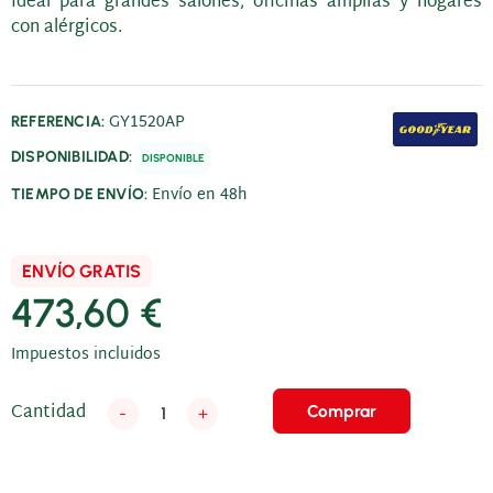
Ideal para grandes salones, oficinas amplias y hogares
con alérgicos.
GY1520AP
REFERENCIA:
DISPONIBILIDAD:
DISPONIBLE
Envío en 48h
TIEMPO DE ENVÍO:
ENVÍO GRATIS
473,60 €
Impuestos incluidos
Cantidad
Comprar
-
+