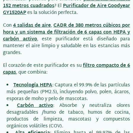
152 metros cuadrados
? El
Purificador de Aire Goodyear
GY1520AP
es la solución perfecta.
Con
4 salidas de aire
,
CADR de 380 metros cúbicos por
hora y un sistema de filtración de 6 capas con HEPA y
carbón activo
, este purificador está diseñado para
mantener el aire limpio y saludable en las estancias más
grandes.
El corazón de este purificador es su
filtro compacto de 6
capas
, que combina:
Tecnología HEPA
: Captura el 99.9% de las partículas
más pequeñas (PM2.5), incluyendo polvo, polen, ácaros,
esporas de moho y pelo de mascotas.
Carbón activo
: Absorbe y neutraliza olores
desagradables /humo de tabaco, humos de cocina,
productos de limpieza, mascotas) y compuestos
orgánicos volátiles (COV).
Alta eficiencia
: Elimina hasta el 99.97% de las