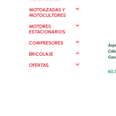

MOTOAZADAS Y
MOTOCULTORES

MOTORES
ESTACIONARIOS

COMPRESORES
Aspi
Cabl

BRICOLAJE
Goo

OFERTAS
60,