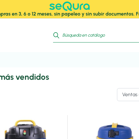
pras en 3, 6 o 12 meses, sin papeleo y sin subir documentos.
 más vendidos