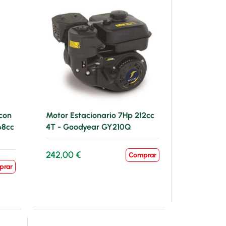
 con
Motor Estacionario 7Hp 212cc
68cc
4T - Goodyear GY210Q
242,00 €
Comprar
prar