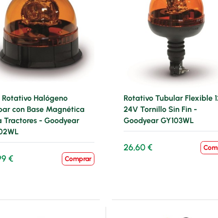
 Rotativo Halógeno
Rotativo Tubular Flexible 1
ar con Base Magnética
24V Tornillo Sin Fin -
a Tractores - Goodyear
Goodyear GY103WL
02WL
26,60 €
Com
99 €
Comprar