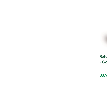
Rota
- G
38,