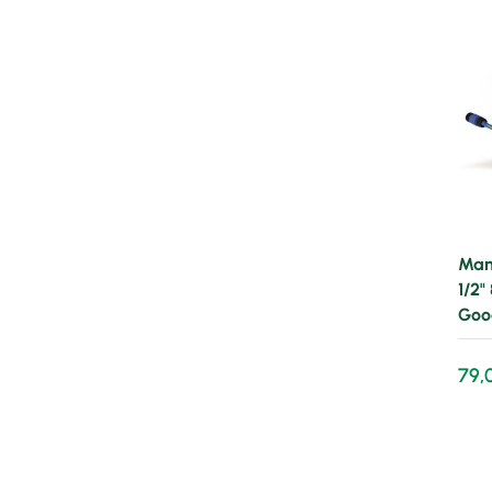
Man
1/2"
Goo
79,