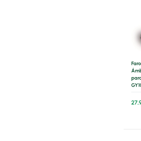
Faro
Ámb
par
GY1
27,