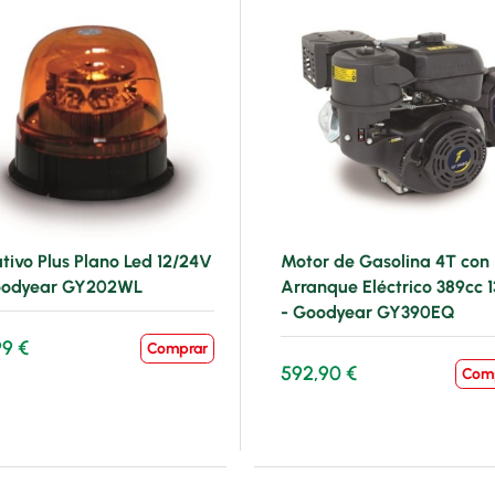
tivo Plus Plano Led 12/24V
Motor de Gasolina 4T con
oodyear GY202WL
Arranque Eléctrico 389cc 
- Goodyear GY390EQ
99 €
Comprar
592,90 €
Com