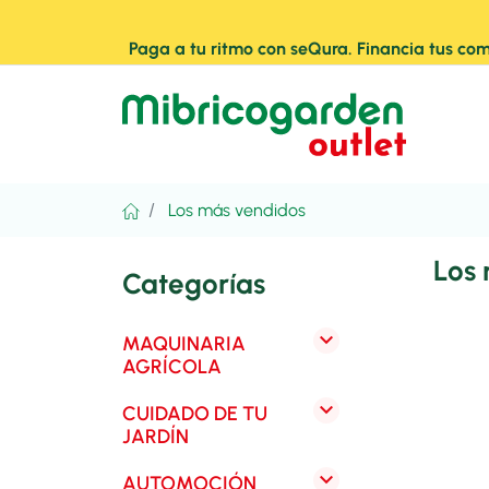
Paga a tu ritmo con seQura. Financia tus com
Los más vendidos
Los
Categorías

MAQUINARIA
AGRÍCOLA

CUIDADO DE TU
JARDÍN

AUTOMOCIÓN