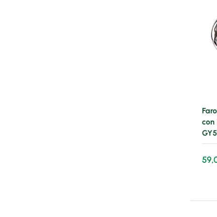
Faro
con 
GY5
59,