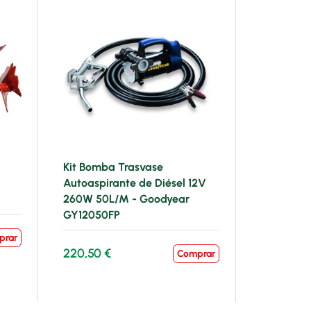
l
Kit Bomba Trasvase
Autoaspirante de Diésel 12V
260W 50L/M - Goodyear
GY12050FP
prar
220,50 €
Comprar