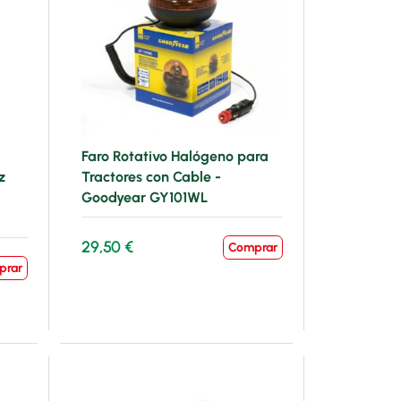
Faro Rotativo Halógeno para
z
Tractores con Cable -
Goodyear GY101WL
29,50 €
Comprar
prar