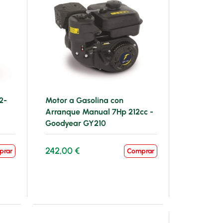
2-
Motor a Gasolina con
Arranque Manual 7Hp 212cc -
Goodyear GY210
242,00 €
prar
Comprar